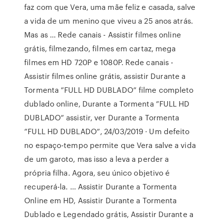
faz com que Vera, uma mãe feliz e casada, salve
a vida de um menino que viveu a 25 anos atrás.
Mas as … Rede canais - Assistir filmes online
grátis, filmezando, filmes em cartaz, mega
filmes em HD 720P e 1080P. Rede canais -
Assistir filmes online grátis, assistir Durante a
Tormenta ”FULL HD DUBLADO” filme completo
dublado online, Durante a Tormenta ”FULL HD
DUBLADO” assistir, ver Durante a Tormenta
”FULL HD DUBLADO”, 24/03/2019 · Um defeito
no espaço-tempo permite que Vera salve a vida
de um garoto, mas isso a leva a perder a
própria filha. Agora, seu único objetivo é
recuperá-la. … Assistir Durante a Tormenta
Online em HD, Assistir Durante a Tormenta
Dublado e Legendado grátis, Assistir Durante a