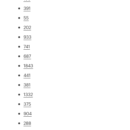
391
55
202
933
741
687
1843
441
381
1332
375
904
288