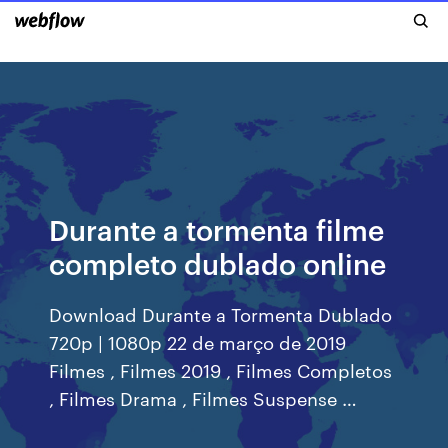
Durante a tormenta filme
completo dublado online
Download Durante a Tormenta Dublado
720p | 1080p 22 de março de 2019
Filmes , Filmes 2019 , Filmes Completos
, Filmes Drama , Filmes Suspense …