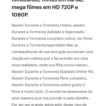
mega filmes em HD 720P e
1080P.
Assistir Durante a Tormenta Online, assistir
Durante a Tormenta dublado e legendado,
Durante a Tormenta completo online, ver filme
Durante a Tormenta legendado Mas as
consequências de sua boa ação provocam uma
reação em cadeia que a faz acordar em uma
nova realidade, onde sua filha nunca nasceu.
Assistir Durante a Tormenta Dublado Online HD,
Assistir Durante a Tormenta filme completo,
Assistir Durante a Tormenta online gratis O
filme é muito bom. O enredo se desenvolve de
uma maneira que nos prende a cada detalhe.
Por ser um grande admirador desse tipo de