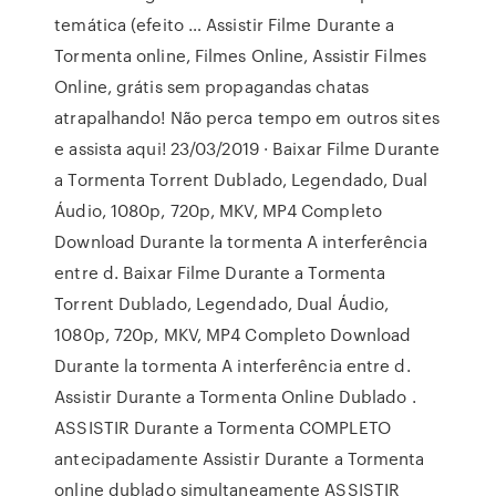
temática (efeito … Assistir Filme Durante a
Tormenta online, Filmes Online, Assistir Filmes
Online, grátis sem propagandas chatas
atrapalhando! Não perca tempo em outros sites
e assista aqui! 23/03/2019 · Baixar Filme Durante
a Tormenta Torrent Dublado, Legendado, Dual
Áudio, 1080p, 720p, MKV, MP4 Completo
Download Durante la tormenta A interferência
entre d. Baixar Filme Durante a Tormenta
Torrent Dublado, Legendado, Dual Áudio,
1080p, 720p, MKV, MP4 Completo Download
Durante la tormenta A interferência entre d.
Assistir Durante a Tormenta Online Dublado .
ASSISTIR Durante a Tormenta COMPLETO
antecipadamente Assistir Durante a Tormenta
online dublado simultaneamente ASSISTIR