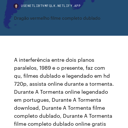
USENETLIBTVMFQLK.NETLIFY.APP
Dragão vermelho filme completo dublado
A interferência entre dois planos
paralelos, 1989 e o presente, faz com
qu, filmes dublado e legendado em hd
720p, assista online durante a tormenta.
Durante A Tormenta online legendado
em portugues, Durante A Tormenta
download, Durante A Tormenta filme
completo dublado, Durante A Tormenta
filme completo dublado online gratis