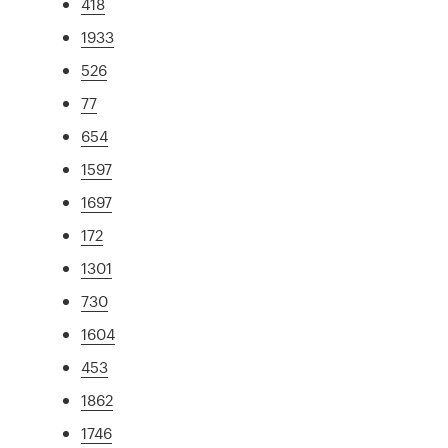
418
1933
526
77
654
1597
1697
172
1301
730
1604
453
1862
1746