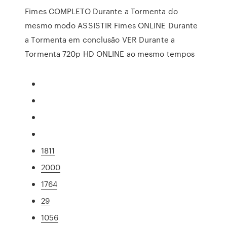
Fimes COMPLETO Durante a Tormenta do
mesmo modo ASSISTIR Fimes ONLINE Durante
a Tormenta em conclusão VER Durante a
Tormenta 720p HD ONLINE ao mesmo tempos
1811
2000
1764
29
1056